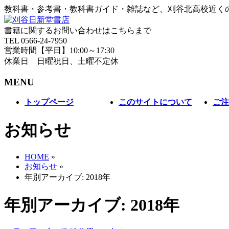
教科書・参考書・教科書ガイド・雑誌など、刈谷北高校近く
書籍に関するお問い合わせはこちらまで
TEL 0566-24-7950
営業時間【平日】10:00～17:30
休業日 日曜祝日、土曜不定休
MENU
メ
トップページ
このサイトについて
ご注
ニ
ュ
お知らせ
ー
を
飛
HOME
»
ば
お知らせ
»
す
年別アーカイブ: 2018年
年別アーカイブ: 2018年